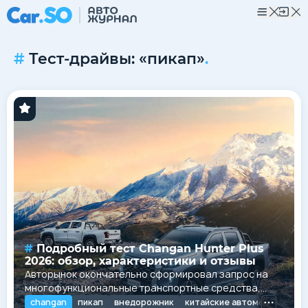
Тест-драйвы: «пикап»
.
Подробный тест Changan Hunter Plus
2026: обзор, характеристики и отзывы
Авторынок окончательно сформировал запрос на
многофункциональные транспортные средства,
которые способны сочетать в себе выносливость
changan
пикап
внедорожник
китайские автомобили
ch