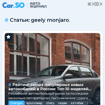
Статьи: geely monjaro
.
Рейтинг самых популярных новых
автомобилей в России: Топ-10 моделей
первичного рынка
Российский автомобильный рынок за последние
несколько лет претерпел тектонические сдвиги,
которые полностью изменили ландшафт первичных
changan
кроссовер
chery
седан
хэтчбек
lada
lada 