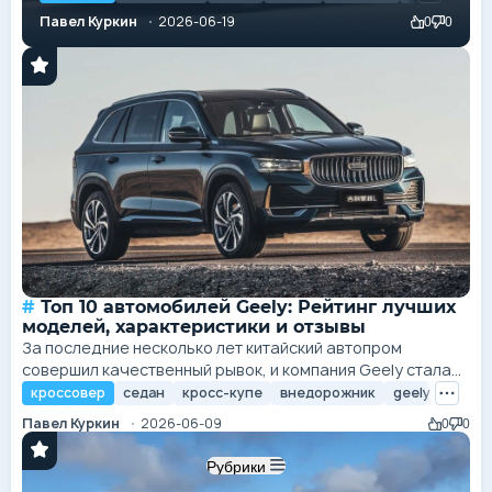
продаж. Если еще пять лет назад основная борьба
Павел Куркин
2026-06-19
0
0
за кошельки покупателей разворачивалась между
европейскими, корейскими и японскими концернами,
то сегодня картина выглядит иначе. Доминирующее
положение заняли...
Топ 10 автомобилей Geely: Рейтинг лучших
моделей, характеристики и отзывы
За последние несколько лет китайский автопром
совершил качественный рывок, и компания Geely стала
главным локомотивом этих изменений. Благодаря
кроссовер
седан
кросс-купе
внедорожник
geely
geely 
тесному сотрудничеству с инженерами Volvo и
Павел Куркин
2026-06-09
0
0
инвестициям в разработку собственных модульных
платформ, бренд перестал восприниматься как
Рубрики
производитель бюджетных копий. Сегодня Geely — это