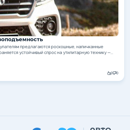
рузоподъемность
окупателям предлагаются роскошные, напичканные
аняется устойчивый спрос на утилитарную технику —
0
0