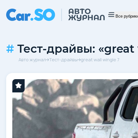
Все рубрик
Тест-драйвы: «great 
Авто журнал
Тест-драйвы
great wall wingle 7