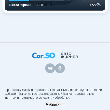
ряд недочётов из-за использования новых
Павел Куркин
2025-10-21
27
0
технологий, но производитель оперативно исправил
упущения и в 2015 году представил доработанную
версию, оправдавшую ожидания. Внешне
автомобиль практически не изменился compared to
предшественником. Дизайн сохранился на 95%,
изменения затронули лишь решётку радиатора и
бампер. Оптика получила LED-элементы и выглядит
современнее.
Предоставляя свои персональные данные и используя настоящий
веб-сайт, Вы соглашаетесь с обработкой Ваших персональных
данных и принимаете условия их обработки.
Рубрики