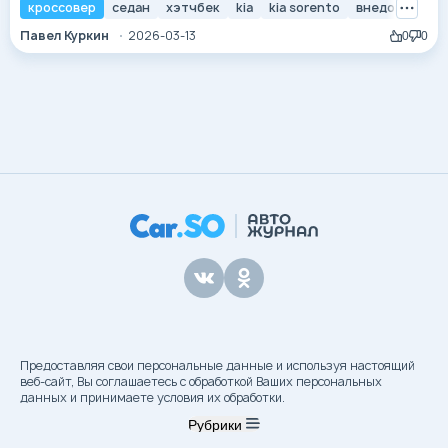
автопроизводители сменили вектор: на смену чистой
кроссовер
седан
хэтчбек
kia
kia sorento
внедорожник
экспрессии пришла продуманная инженерия. Для
Павел Куркин
2026-03-13
0
0
покупателя в 2026 году этот год является точкой
отсчета «современной классики». Именно тогда
появились системы, без которых мы не мыслим комфорт
сегодня —...
Предоставляя свои персональные данные и используя настоящий
веб-сайт, Вы соглашаетесь с обработкой Ваших персональных
данных и принимаете условия их обработки.
Рубрики