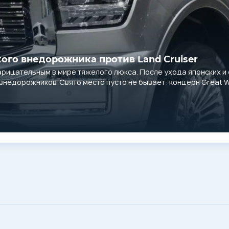
кого внедорожника против Land Cruiser
нарицательным в мире тяжелого люкса. После ухода японских и
недорожников. Свято место пусто не бывает: концерн Great W
ем технические характеристики, реальный расход топлива, по