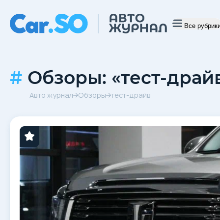
Все рубрик
Обзоры: «тест-драй
Авто журнал
Обзоры
тест-драйв