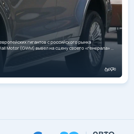
 европейских гигантов с российского рынка
all Motor (GWM) вывел на сцену своего «генерала» —
ведение на бездорожье и скрытые минусы.
0
0