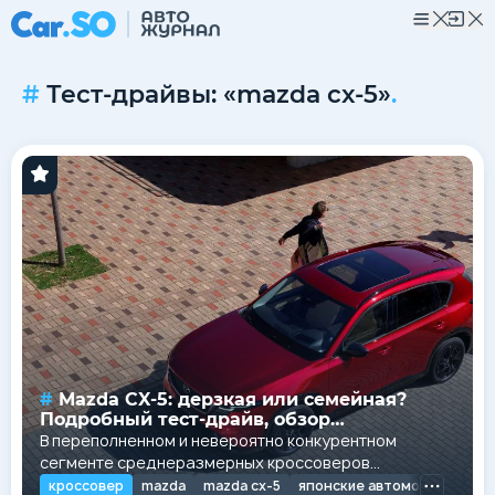
Тест-драйвы: «mazda cx-5»
.
Mazda CX-5: дерзкая или семейная?
Подробный тест-драйв, обзор
характеристик и честный вердикт
В переполненном и невероятно конкурентном
сегменте среднеразмерных кроссоверов
выделиться становится все сложнее. Большинство
кроссовер
mazda
mazda cx-5
японские автомобили