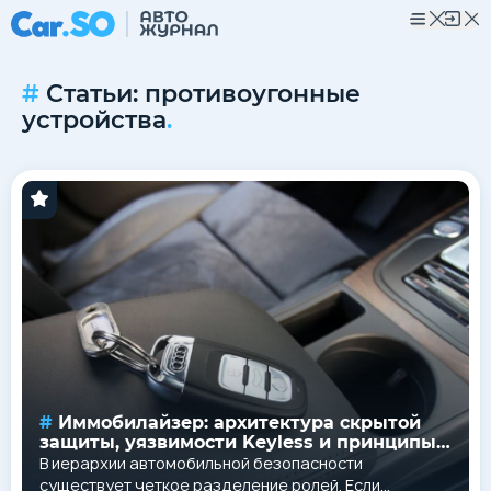
Статьи: противоугонные
устройства
.
Иммобилайзер: архитектура скрытой
защиты, уязвимости Keyless и принципы
блокировки
В иерархии автомобильной безопасности
существует четкое разделение ролей. Если