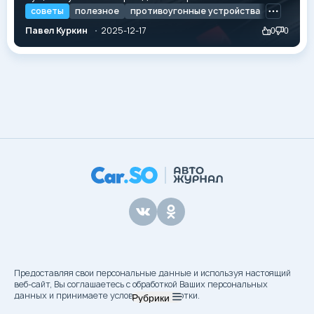
сигнализация — это «голос» автомобиля,
советы
полезное
противоугонные устройства
призванный отпугнуть хулиганов и привлечь
Павел Куркин
2025-12-17
0
0
внимание окружающих, то иммобилайзер — это его
«молчаливый страж». Он выполняет единственную,
но критически важную функцию: накладывает вето
на несанкционированное движение. Большинство...
Предоставляя свои персональные данные и используя настоящий
веб-сайт, Вы соглашаетесь с обработкой Ваших персональных
данных и принимаете условия их обработки.
Рубрики