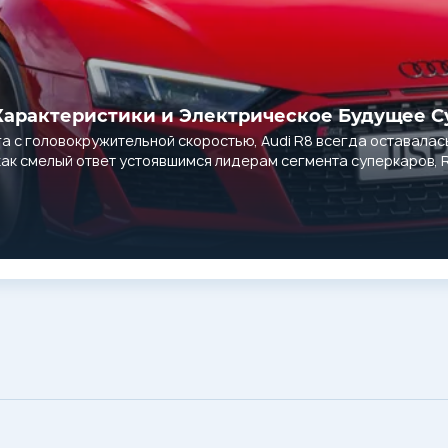
е Характеристики и Электрическое Будущее 
а с головокружительной скоростью, Audi R8 всегда оставалас
ак смелый ответ устоявшимся лидерам сегмента суперкаров, R