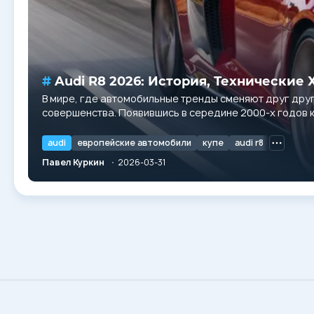
Audi R8 2026: История, Технически
В мире, где автомобильные тренды сменяют друг друг
совершенства. Появившись в середине 2000-х годов к
экстремальная динамика может...
audi
европейские автомобили
купе
audi r8
Павел Куркин
2026-03-31