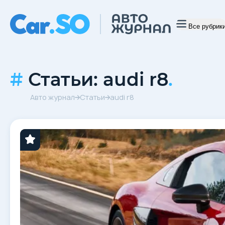
Все рубрик
Статьи: audi r8
.
Авто журнал
Статьи
audi r8