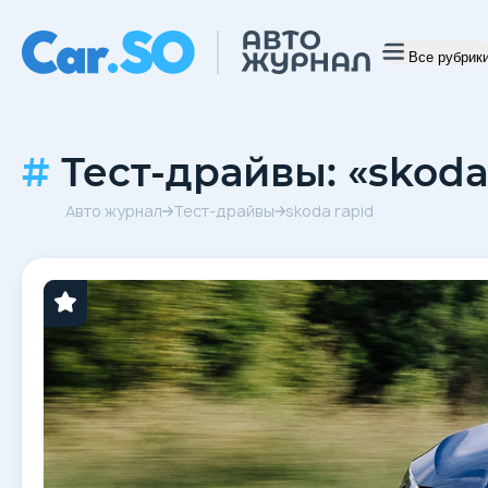
Все рубрик
Тест-драйвы: «skoda
Авто журнал
Тест-драйвы
skoda rapid