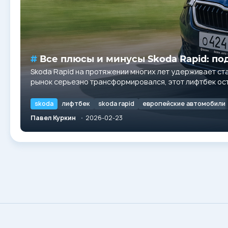
Все плюсы и минусы Skoda Rapid: по
Skoda Rapid на протяжении многих лет удерживает ст
рынок серьезно трансформировался, этот лифтбек ос
путь от простого бюджетника до...
skoda
лифтбек
skoda rapid
европейские автомобили
Павел Куркин
2026-02-23