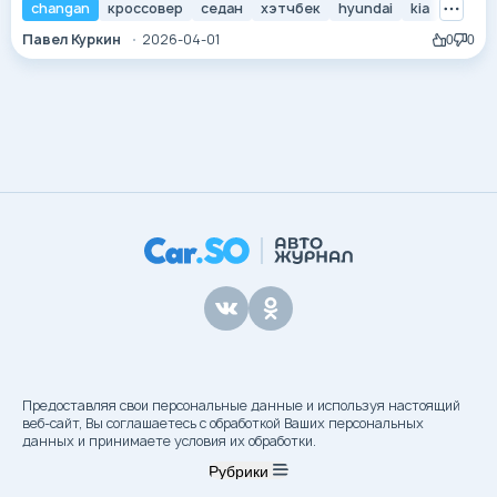
решетке больше не является гарантией превосходства.
changan
кроссовер
седан
хэтчбек
hyundai
kia
универ
Сегодня покупатель ищет не статус, а реальную
Павел Куркин
2026-04-01
0
0
ценность: надежность агрегатов, современный софт,
безопасность и, что немаловажно, адекватную
стоимость владения. «Черные лошадки» — это те...
Предоставляя свои персональные данные и используя настоящий
веб-сайт, Вы соглашаетесь с обработкой Ваших персональных
данных и принимаете условия их обработки.
Рубрики