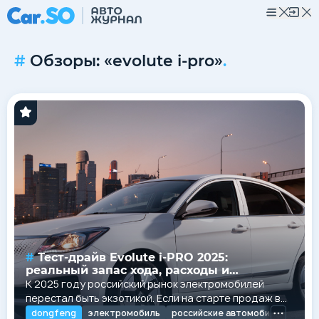
Обзоры: «evolute i-pro»
.
Тест-драйв Evolute i-PRO 2025:
реальный запас хода, расходы и
сравнение с ДВС
К 2025 году российский рынок электромобилей
перестал быть экзотикой. Если на старте продаж в
2022 году к бренду Evolute и его первенцу i-PRO
dongfeng
электромобиль
российские автомобили
evolu