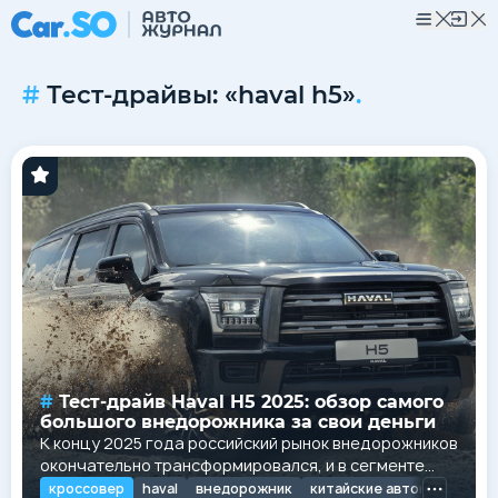
Тест-драйвы: «haval h5»
.
Тест-драйв Haval H5 2025: обзор самого
большого внедорожника за свои деньги
К концу 2025 года российский рынок внедорожников
окончательно трансформировался, и в сегменте
полноразмерных рамных автомобилей
кроссовер
haval
внедорожник
китайские автомобили
h