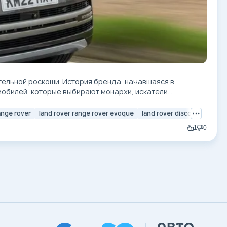
ельной роскоши. История бренда, начавшаяся в
мобилей, которые выбирают монархи, искатели
ange rover
land rover range rover evoque
land rover discovery
1
0