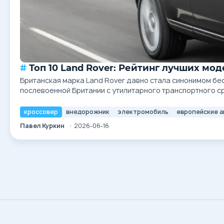
Топ 10 Land Rover: Рейтинг лучших м
Британская марка Land Rover давно стала синонимом бе
послевоенной Британии с утилитарного транспортного 
приключений и бизнесмены по всему миру....
кроссовер
внедорожник
электромобиль
европейские 
Павел Куркин
2026-06-16