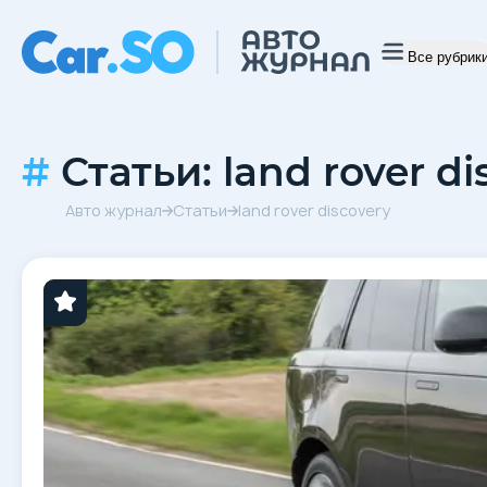
Все рубрик
Статьи: land rover d
Авто журнал
Статьи
land rover discovery