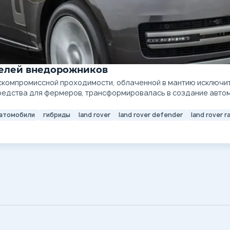
оделей внедорожников
скомпромиссной проходимости, облаченной в мантию исключит
средства для фермеров, трансформировалась в создание авто
автомобили
гибриды
land rover
land rover defender
land rover r