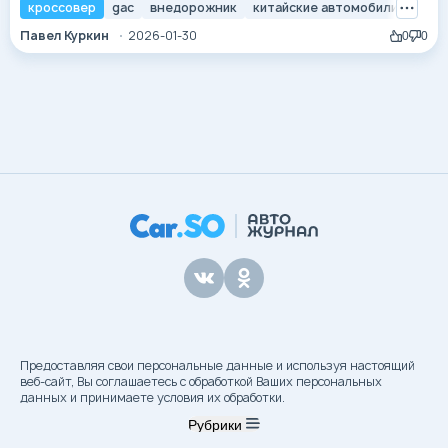
отношению к китайским флагманам сменился
кроссовер
gac
внедорожник
китайские автомобили
gac gs
прагматичным интересом. Однако даже в этом
Павел Куркин
2026-01-30
0
0
насыщенном поле GAC GS8 второго поколения занимает
особую нишу. Пока конкуренты экспериментируют с
последовательными гибридами и огромными батареями,
требующими розетки, GAC...
Предоставляя свои персональные данные и используя настоящий
веб-сайт, Вы соглашаетесь с обработкой Ваших персональных
данных и принимаете условия их обработки.
Рубрики