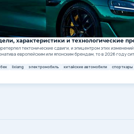
одели, характеристики и технологические п
етерпел тектонические сдвиги, и эпицентром этих изменений 
натива европейским или японским брендам, то в 2026 году си
бек
lixiang
электромобиль
китайские автомобили
спорткары