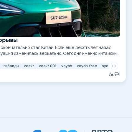
рорывы
окончательно стал Китай. Если еще десять лет назад
туация изменилась зеркально. Сегодня именно китайские
гибриды
zeekr
zeekr 001
voyah
voyah free
byd
xiaomi
x
0
0