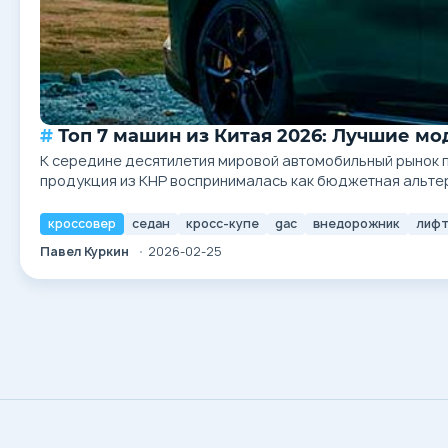
Топ 7 машин из Китая 2026: Лучшие м
К середине десятилетия мировой автомобильный рынок пр
продукция из КНР воспринималась как бюджетная альтер
инженеры задают...
кроссовер
седан
кросс-купе
gac
внедорожник
лифт
Павел Куркин
2026-02-25