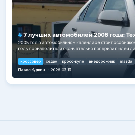
7 лучших автомобилей 2008 года: Те
2008 год в автомобильном календаре стоит особняком.
году производители окончательно поверили в идеи да
жизненный цикл. Для покупателя в...
кроссовер
седан
кросс-купе
внедорожник
mazda
Павел Куркин
2026-03-13