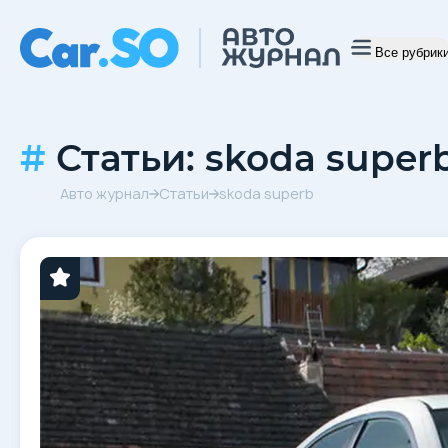
Все рубрик
Статьи: skoda super
Авто журнал
Статьи
skoda superb