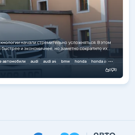
ехнологии начали стремительно усложняться. В этом
 быстрее и экономичнее, но заметно сократило их
е автомобили
audi
audi a4
bmw
honda
honda accord
subaru
0
0