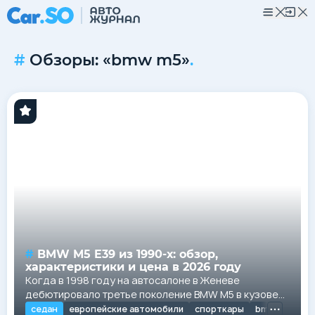
Обзоры: «bmw m5»
.
BMW M5 E39 из 1990-х: обзор,
характеристики и цена в 2026 году
Когда в 1998 году на автосалоне в Женеве
дебютировало третье поколение BMW M5 в кузове
E39, мир еще не до конца осознавал, что
седан
европейские автомобили
спорткары
bmw
bmw 5