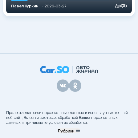
присутствует при рождении абсолютного эталона. В
Павел Куркин
2026-03-27
0
0
2026 году, оглядываясь назад через призму
десятилетий цифровой трансформации и перехода
на электрическую тягу, мы понимаем: BMW M5 E39
была той самой «золотой серединой»,...
Предоставляя свои персональные данные и используя настоящий
веб-сайт, Вы соглашаетесь с обработкой Ваших персональных
данных и принимаете условия их обработки.
Рубрики