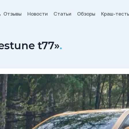
Отзывы
Новости
Статьи
Обзоры
Краш-тест
и
estune t77»
.