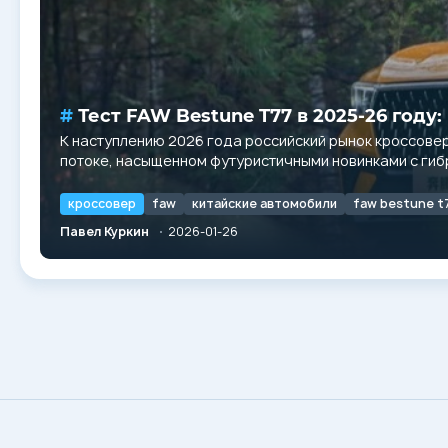
Тест FAW Bestune T77 в 2025-26 году
К наступлению 2026 года российский рынок кроссове
потоке, насыщенном футуристичными новинками с гиб
наших дорогах несколько лет назад,...
кроссовер
faw
китайские автомобили
faw bestune t
Павел Куркин
2026-01-26