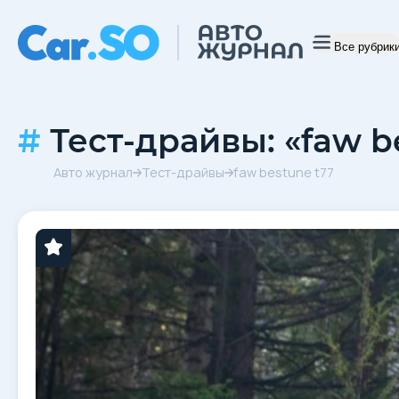
Все рубрик
Тест-драйвы: «faw b
Авто журнал
Тест-драйвы
faw bestune t77