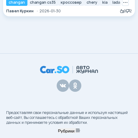
становятся теснее, а трафик — плотнее. В таких условиях
changan
changan cs35
кроссовер
chery
kia
lada
gac
огромные внедорожники теряют свою
Павел Куркин
2026-01-30
0
2
привлекательность, уступая место маневренным и юрким
автомобилям. Однако желание сидеть высоко и не
бояться бордюров никуда не исчезло. Именно здесь на
сцену...
Предоставляя свои персональные данные и используя настоящий
веб-сайт, Вы соглашаетесь с обработкой Ваших персональных
данных и принимаете условия их обработки.
Рубрики