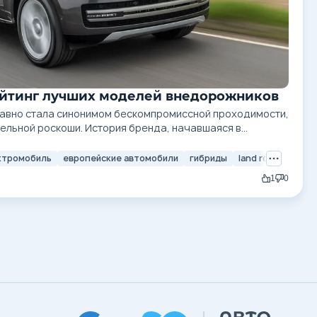
 Рейтинг лучших моделей внедорожников
давно стала синонимом бескомпромиссной проходимости,
ельной роскоши. История бренда, начавшаяся в
итарного транспортного средства для фермеров,
е автомобилей, которые выбирают монархи, искатели
ктромобиль
европейские автомобили
гибриды
land rover
land 
ему миру....
1
0