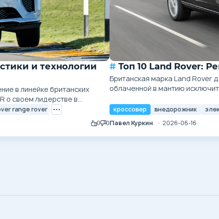
Топ 10 Land Rover:
Британская марка Land Rover 
облаченной в мантию исключит
ение в линейке британских
послевоенной Британии с утил
R о своем лидерстве в
трансформировалась в создани
в. Лишившись в названии
over range rover
кроссовер
внедорожник
эле
приключений и бизнесмены по вс
 приобрела нечто гораздо более
Павел Куркин
2026-06-16
0
0