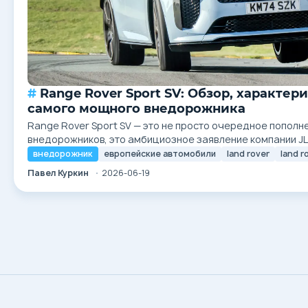
Range Rover Sport SV: Обзор, характеристики и технологии
самого мощного внедорожника
Range Rover Sport SV — это не просто очередное пополн
внедорожников, это амбициозное заявление компании JL
сегменте высокопроизводительных люксовых кроссоверо
внедорожник
европейские автомобили
land rover
land r
привычной буквы «R», новая модель SV (Special Vehicle)
Павел Куркин
2026-06-19
важное: статус самого мощного,...