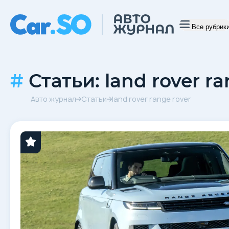
Все рубрик
Статьи: land rover ra
Авто журнал
Статьи
land rover range rover