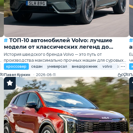
ТОП-10 автомобилей Volvo: лучшие
ТО
модели от классических легенд до
а
современных лидеров
б
История шведского бренда Volvo — это путь от
Е
производства максимально прочных машин для суровых
ч
дорог Скандинавии до создания эталона автомобильной
г
автомобили
кроссовер
гибриды
седан
land rover
универсал
land rover defender
внедорожник
volvo
land rover r
электр
безопасности и современного премиального комфорта. На
и
Павел Куркин
2026-06-11
П
0
0
0
ие
протяжении десятилетий компания Volvo Cars
з
придерживалась философии, в центре которой стоит
с
человек, его защищенность и удобство. В этом рейтинге...
а