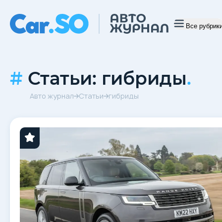
Все рубрик
Статьи: гибриды
.
Авто журнал
Статьи
гибриды