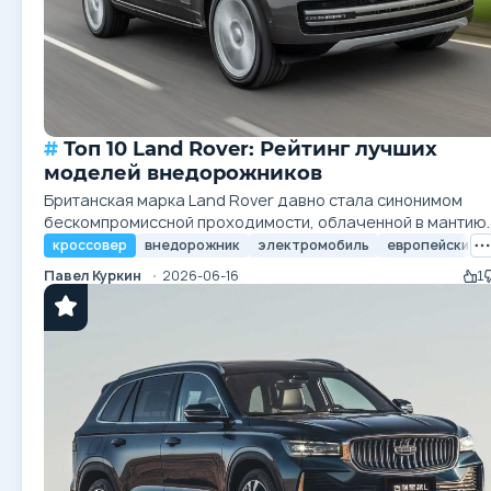
Топ 10 Land Rover: Рейтинг лучших
моделей внедорожников
Британская марка Land Rover давно стала синонимом
бескомпромиссной проходимости, облаченной в мантию
исключительной роскоши. История бренда, начавшаяся в
кроссовер
внедорожник
электромобиль
европейские 
послевоенной Британии с утилитарного транспортного
Павел Куркин
2026-06-16
1
средства для фермеров, трансформировалась в создан
автомобилей, которые выбирают монархи, искатели
приключений и бизнесмены по всему миру....