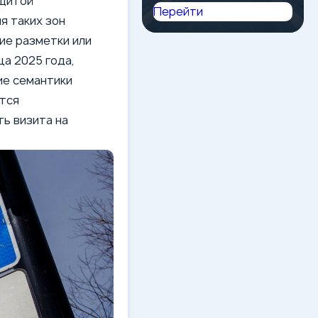
ащитой
Перейти
я таких зон
ие разметки или
ца 2025 года,
ие семантики
тся
ь визита на