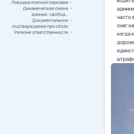
водите
Ловушка платной парковки
Динамическая смена
админи
данных: свобода
часто 
Документальное
передвижения
снег н
подтверждение при сбоях
Резюме ответственности
когда 
дорожн
единст
штрафс