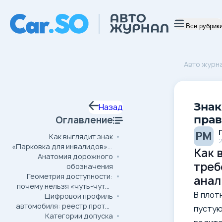
Все рубрик
Авто журн
Знак
Назад
прав
Оглавление
РМ
Как выглядит знак
2
«Парковка для инвалидов» и
Как 
Анатомия дорожного
какие требования
треб
предъявляет: визуальный и
обозначения
Геометрия доступности:
правовой анализ
анал
почему нельзя «чуть-чуть»
В плот
Цифровой профиль
заехать
автомобиля: реестр против
пустую
Категории допуска
наклейки