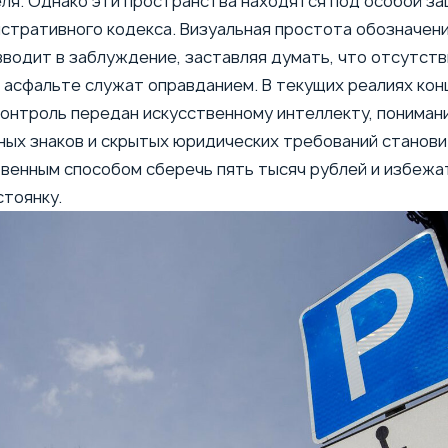
ля. Однако эти пространства находятся под особой з
стративного кодекса. Визуальная простота обозначени
вводит в заблуждение, заставляя думать, что отсутств
а асфальте служат оправданием. В текущих реалиях кон
контроль передан искусственному интеллекту, пониман
ых знаков и скрытых юридических требований станови
венным способом сберечь пять тысяч рублей и избежат
тоянку.