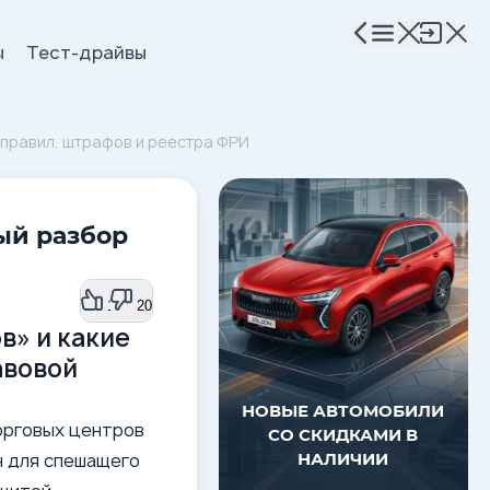
ы
Тест-драйвы
 правил, штрафов и реестра ФРИ
ый разбор
13
20
в» и какие
авовой
НОВЫЕ АВТОМОБИЛИ
орговых центров
СО СКИДКАМИ В
н для спешащего
НАЛИЧИИ