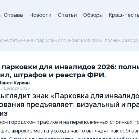
Отзывы
Новости
Статьи
Обзоры
Краш-тест
и
ал
Статьи
Знак парковки для инвалидов 2026: полный разбор
 парковки для инвалидов 2026: полн
ил, штрафов и реестра ФРИ
.
Павел Куркин
2 Декабря 2025
выглядит знак «Парковка для инвалидо
ования предъявляет: визуальный и пр
из
ном городском трафике и на переполненных стоянках т
щие широкие места у входа часто выглядят как соблаз