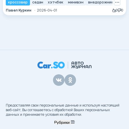
бренда Honda остается незыблемой: сочетание
кроссовер
седан
хэтчбек
минивэн
внедорожник
элек
инновационных инженерных решений, исключительной
Павел Куркин
2026-04-01
0
0
надежности и антропоцентричного дизайна. Сегодня
выбор автомобиля — это не просто покупка средства
передвижения, а инвестиция в комфорт и мобильность в...
Предоставляя свои персональные данные и используя настоящий
веб-сайт, Вы соглашаетесь с обработкой Ваших персональных
данных и принимаете условия их обработки.
Рубрики