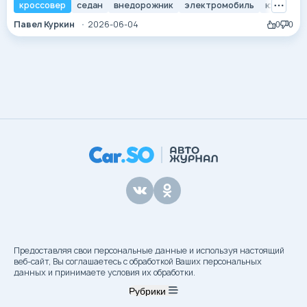
гигантами. Однако появление бренда Genesis в корне
кроссовер
седан
внедорожник
электромобиль
южнокор
изменило расстановку сил. Южнокорейская марка,
Павел Куркин
2026-06-04
0
0
зародившаяся как амбициозный проект компании
Hyundai, сегодня превратилась в самостоятельного
игрока, чьи автомобили не просто копируют лучшие...
Предоставляя свои персональные данные и используя настоящий
веб-сайт, Вы соглашаетесь с обработкой Ваших персональных
данных и принимаете условия их обработки.
Рубрики