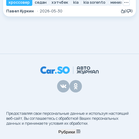
качественный скачок, превратившись из производителя
кроссовер
седан
хэтчбек
kia
kia sorento
минивэн
вн
бюджетных малолитражек в одного из мировых лидеров
Павел Куркин
2026-05-30
0
0
автомобильной индустрии. Сегодня бренд
ассоциируется с передовым дизайном, исключительной
надежностью и смелыми технологическими решениями.
Философия «...
Предоставляя свои персональные данные и используя настоящий
веб-сайт, Вы соглашаетесь с обработкой Ваших персональных
данных и принимаете условия их обработки.
Рубрики