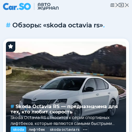
Обзоры: «skoda octavia rs»
.
Skoda Octavia RS — предназначена для
тех, кто любит скорость
Skoda Octavia RS относится к серии спортивных
лифтбеков, которые являются самыми быстрыми
среди всей линейки моделей данной марки. Это
skoda
лифтбек
skoda octavia rs