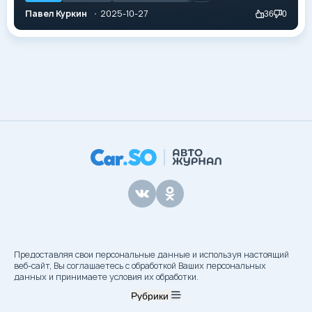
подчёркивается и приставкой «RS». От машин в
Павел Куркин
2025-10-27
36
0
данном сегменте линейка RS выделяется более
яркой и презентабельной внешностью. Особенно
выделяются бамперы спортивного типа. Передний
дополняется большим воздухозаборником, а
задний — диффузором. Изысканности спортивному
облику добавляют стильные передние фары и
задние фонари светодиодного типа, а также
изящные полоски светодиодных...
Предоставляя свои персональные данные и используя настоящий
веб-сайт, Вы соглашаетесь с обработкой Ваших персональных
данных и принимаете условия их обработки.
Рубрики