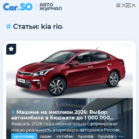
Статьи: kia rio
.
Машина на миллион 2026: Выбор
автомобиля в бюджете до 1 000 000
рублей
Февраль 2026 года окончательно сформировал
новую реальность вторичного авторынка России.
Бюджет в один миллион рублей сегодня является
кроссовер
седан
хэтчбек
hyundai
hyundai solaris
kia