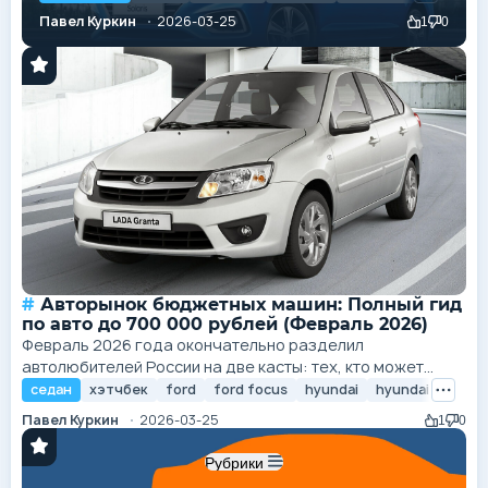
'золотой серединой', позволяющей приобрести
Павел Куркин
2026-03-25
1
0
автомобиль, который не только сохраняет высокий
уровень технической исправности, но и
обеспечивает современный уровень комфорта и
безопасности. В данном исследовании мы...
Авторынок бюджетных машин: Полный гид
по авто до 700 000 рублей (Февраль 2026)
Февраль 2026 года окончательно разделил
автолюбителей России на две касты: тех, кто может
позволить себе новые машины по цене квартиры, и тех,
седан
хэтчбек
ford
ford focus
hyundai
hyundai solaris
кто вынужден становиться экспертом по реанимации
Павел Куркин
2026-03-25
1
0
техники с пробегом. Бюджет в 700 000 рублей, который
когда-то был пропуском в мир комфорта, сегодня стал
Рубрики
порогом «транспортной безопасности». В этом... Почему