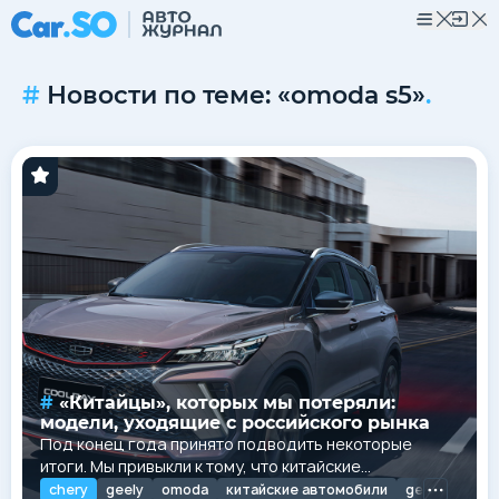
Новости по теме: «omoda s5»
.
«Китайцы», которых мы потеряли:
модели, уходящие с российского рынка
Под конец года принято подводить некоторые
итоги. Мы привыкли к тому, что китайские
автопроизводители, как правило, увеличивают
chery
geely
omoda
китайские автомобили
geely coolray