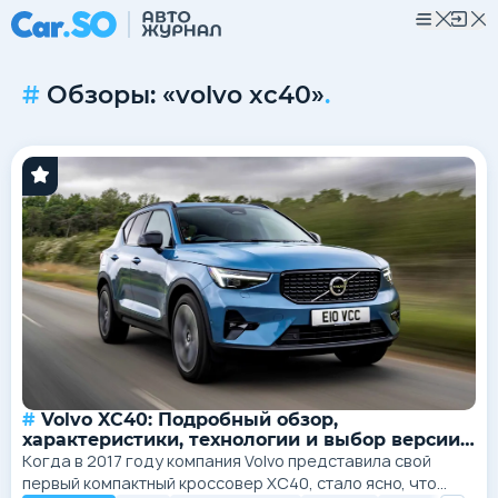
Обзоры: «volvo xc40»
.
Volvo XC40: Подробный обзор,
характеристики, технологии и выбор версии
H1: Volvo XC40 — симбиоз скандинавской
Когда в 2017 году компания Volvo представила свой
практичности и прогрессивного дизайна
первый компактный кроссовер XC40, стало ясно, что