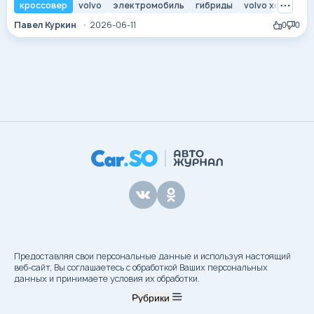
шведский бренд намерен радикально омолодить свою
кроссовер
volvo
электромобиль
гибриды
volvo xc40
аудиторию. В отличие от старших моделей XC60 и XC90,
Павел Куркин
2026-06-11
0
0
которые транслируют спокойствие и статус, XC40 принес
в линейку драйв, дерзость и авангардные решения. Этот
автомобиль не стал просто уменьшенной...
Предоставляя свои персональные данные и используя настоящий
веб-сайт, Вы соглашаетесь с обработкой Ваших персональных
данных и принимаете условия их обработки.
Рубрики