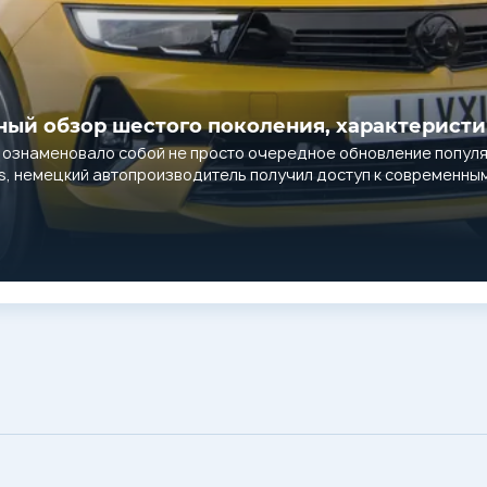
дробный обзор шестого поколения, характерист
», ознаменовало собой не просто очередное обновление попул
tis, немецкий автопроизводитель получил доступ к современн