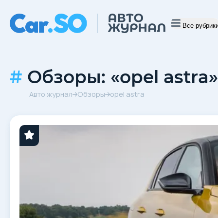
Все рубрик
Обзоры: «opel astra»
Авто журнал
Обзоры
opel astra