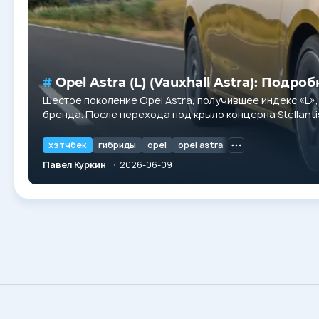
Opel Astra (L) (Vauxhall Astra): По
Шестое поколение Opel Astra, получившее индекс «L
бренда. После перехода под крыло концерна Stellan
идентичность и инженерный подход....
хэтчбек
гибриды
opel
opel astra
Павел Куркин
2026-06-09