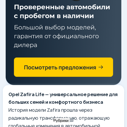
Opel Zafira Life — универсальное решение для
больших семей и комфортного бизнеса
История модели Zafira прошла через
радикальную трансформацию, отражающую
Рубрики
глобальные изменения в автомобильной